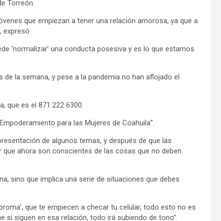
de Torreón.
s jóvenes que empiezan a tener una relación amorosa, ya que a
”, expresó.
uede ‘normalizar’ una conducta posesiva y es lo que estamos
as de la semana, y pese a la pandemia no han aflojado el
la, que es el 871 222 6300.
y Empoderamiento para las Mujeres de Coahuila”.
presentación de algunos temas, y después de que las
ir que ahora son conscientes de las cosas que no deben
cena, sino que implica una serie de situaciones que debes
broma’, que te empiecen a checar tu celular, todo esto no es
 si siguen en esa relación, todo irá subiendo de tono”.