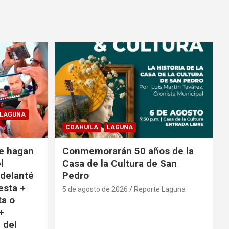
LAGUNA
COAHUILA
LAGUNA
e hagan
Conmemorarán 50 años de la
l
Casa de la Cultura de San
adelanté
Pedro
esta +
5 de agosto de 2026
Reporte Laguna
ta o
+
 del