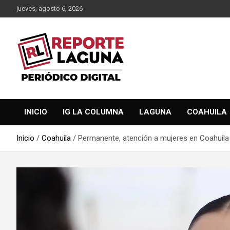
Saltar
jueves, agosto 6, 2026
al
contenido
Reporte Laguna Noticias
Reporte Laguna
INICIO
IG LA COLUMNA
LAGUNA
COAHUILA
Inicio
Coahuila
Permanente, atención a mujeres en Coahuil