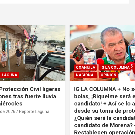
COAHUILA
IG LA COLUMNA
LAGUNA
NACIONAL
OPINIÓN
Protección Civil ligeras
IG LA COLUMNA + No s
nes tras fuerte lluvia
bolas, ¡Riquelme será e
miércoles
candidato! + Así se lo 
desde su toma de prot
 de 2026
Reporte Laguna
¿Quién será la candida
candidato de Morena? 
Restablecen operación