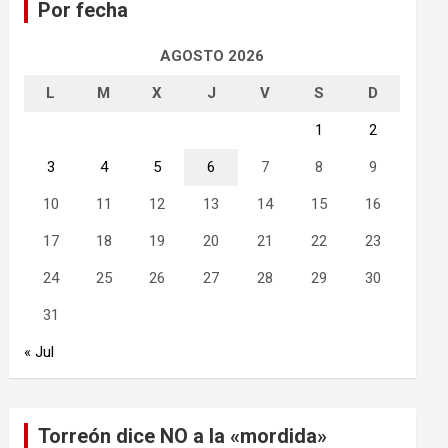
Por fecha
r
AGOSTO 2026
L
M
X
J
V
S
D
1
2
3
4
5
6
7
8
9
10
11
12
13
14
15
16
17
18
19
20
21
22
23
24
25
26
27
28
29
30
31
« Jul
Torreón dice NO a la «mordida»