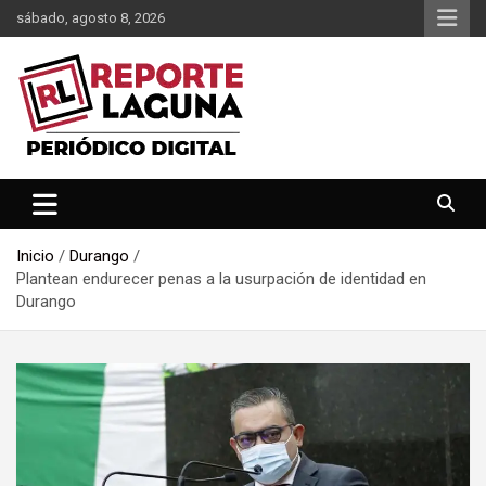
Saltar
sábado, agosto 8, 2026
al
contenido
Reporte Laguna Noticias
Reporte Laguna
Inicio
Durango
Plantean endurecer penas a la usurpación de identidad en
Durango