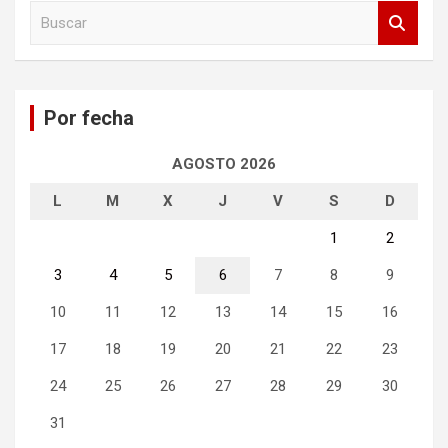
B
u
s
c
a
Por fecha
r
AGOSTO 2026
L
M
X
J
V
S
D
1
2
3
4
5
6
7
8
9
10
11
12
13
14
15
16
17
18
19
20
21
22
23
24
25
26
27
28
29
30
31