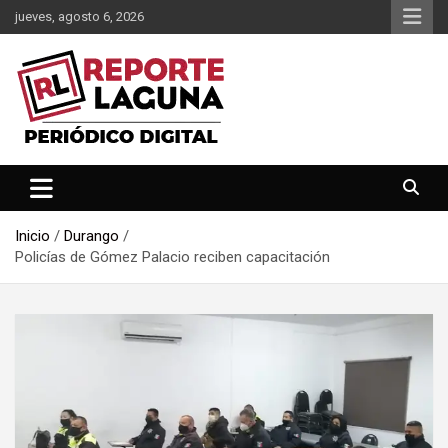
Saltar
jueves, agosto 6, 2026
al
contenido
Reporte Laguna Noticias
Reporte Laguna
Inicio
Durango
Policías de Gómez Palacio reciben capacitación