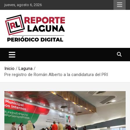
Saltar
jueves, agosto 6, 2026
al
contenido
Reporte Laguna Noticias
Reporte Laguna
Inicio
Laguna
Pre registro de Román Alberto a la candidatura del PRI