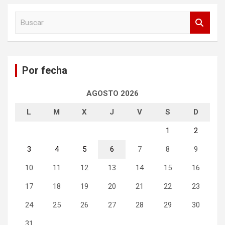
B
u
s
c
a
Por fecha
r
AGOSTO 2026
L
M
X
J
V
S
D
1
2
3
4
5
6
7
8
9
10
11
12
13
14
15
16
17
18
19
20
21
22
23
24
25
26
27
28
29
30
31