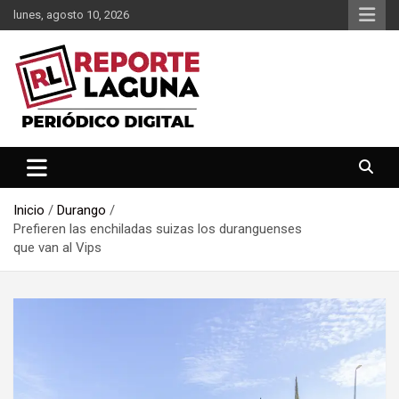
Saltar
lunes, agosto 10, 2026
al
contenido
Reporte Laguna Noticias
Reporte Laguna
Inicio
Durango
Prefieren las enchiladas suizas los duranguenses
que van al Vips