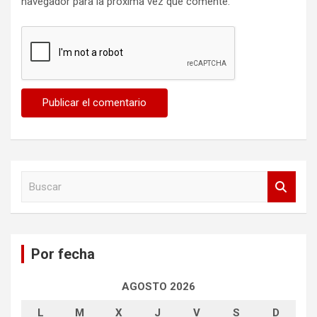
navegador para la próxima vez que comente.
B
u
s
c
a
Por fecha
r
AGOSTO 2026
L
M
X
J
V
S
D