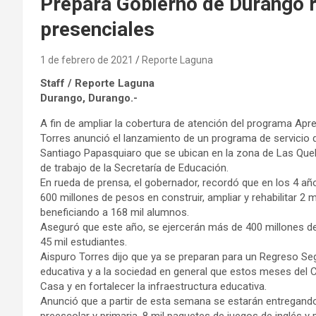
Prepara Gobierno de Durango r
presenciales
1 de febrero de 2021
Reporte Laguna
Staff / Reporte Laguna
Durango, Durango.-
A fin de ampliar la cobertura de atención del programa A
Torres anunció el lanzamiento de un programa de servicio d
Santiago Papasquiaro que se ubican en la zona de Las Queb
de trabajo de la Secretaría de Educación.
En rueda de prensa, el gobernador, recordó que en los 4 añ
600 millones de pesos en construir, ampliar y rehabilitar 2 
beneficiando a 168 mil alumnos.
Aseguró que este año, se ejercerán más de 400 millones de
45 mil estudiantes.
Aispuro Torres dijo que ya se preparan para un Regreso Se
educativa y a la sociedad en general que estos meses del 
Casa y en fortalecer la infraestructura educativa.
Anunció que a partir de esta semana se estarán entregando
preescolar y primaria, 8 mil paquetes de juegos de inglés y