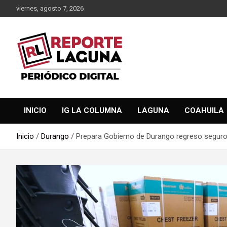
Saltar
viernes, agosto 7, 2026
al
contenido
Reporte Laguna Noticias
Reporte Laguna
INICIO
IG LA COLUMNA
LAGUNA
COAHUILA
Inicio
Durango
Prepara Gobierno de Durango regreso seguro