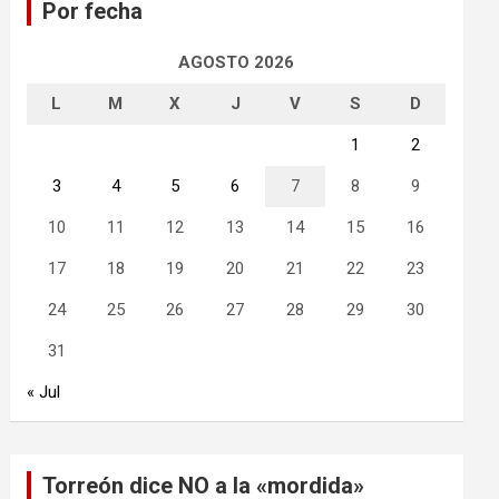
Por fecha
r
AGOSTO 2026
L
M
X
J
V
S
D
1
2
3
4
5
6
7
8
9
10
11
12
13
14
15
16
17
18
19
20
21
22
23
24
25
26
27
28
29
30
31
« Jul
Torreón dice NO a la «mordida»