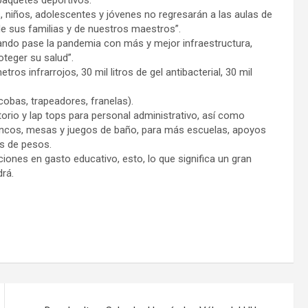
s, niños, adolescentes y jóvenes no regresarán a las aulas de
de sus familias y de nuestros maestros”.
uando pase la pandemia con más y mejor infraestructura,
oteger su salud”.
os infrarrojos, 30 mil litros de gel antibacterial, 30 mil
scobas, trapeadores, franelas).
rio y lap tops para personal administrativo, así como
bancos, mesas y juegos de baño, para más escuelas, apoyos
es de pesos.
aciones en gasto educativo, esto, lo que significa un gran
drá.