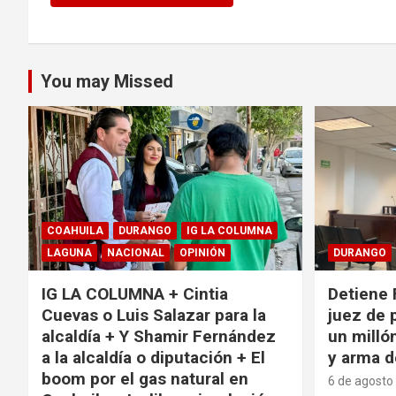
You may Missed
COAHUILA
DURANGO
IG LA COLUMNA
LAGUNA
NACIONAL
OPINIÓN
DURANGO
IG LA COLUMNA + Cintia
Detiene 
Cuevas o Luis Salazar para la
juez de 
alcaldía + Y Shamir Fernández
un milló
a la alcaldía o diputación + El
y arma d
boom por el gas natural en
6 de agosto