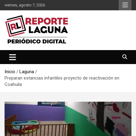
Saltar
viernes, agosto 7, 2026
al
contenido
Reporte Laguna Noticias
Reporte Laguna
Inicio
Laguna
Preparan estancias infantiles proyecto de reactivación en
Coahuila