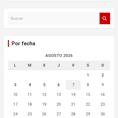
B
u
s
c
a
Por fecha
r
AGOSTO 2026
L
M
X
J
V
S
D
1
2
3
4
5
6
7
8
9
10
11
12
13
14
15
16
17
18
19
20
21
22
23
24
25
26
27
28
29
30