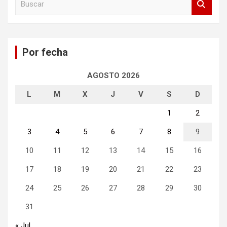
u
s
c
a
Por fecha
r
AGOSTO 2026
L
M
X
J
V
S
D
1
2
3
4
5
6
7
8
9
10
11
12
13
14
15
16
17
18
19
20
21
22
23
24
25
26
27
28
29
30
31
« Jul