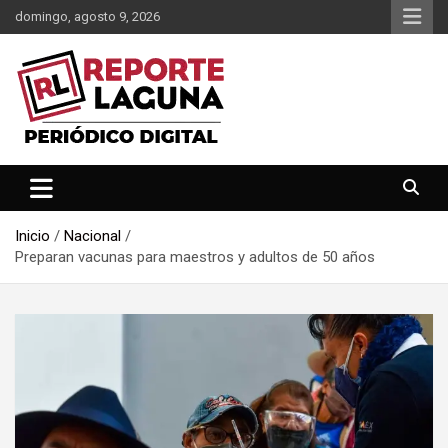
Saltar
domingo, agosto 9, 2026
al
contenido
Reporte Laguna Noticias
Reporte Laguna
Inicio
Nacional
Preparan vacunas para maestros y adultos de 50 años