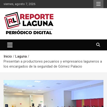
Saltar
viernes, agosto 7, 2026
al
contenido
Reporte Laguna Noticias
Reporte Laguna
Inicio
Laguna
Presentan a productores pecuarios y empresarios laguneros a
los encargados de la seguridad de Gómez Palacio