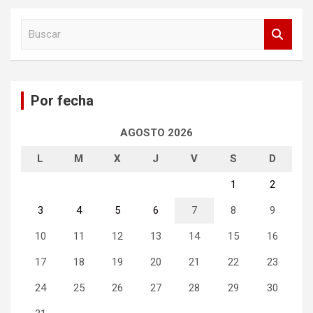
B
u
s
c
a
Por fecha
r
AGOSTO 2026
L
M
X
J
V
S
D
1
2
3
4
5
6
7
8
9
10
11
12
13
14
15
16
17
18
19
20
21
22
23
24
25
26
27
28
29
30