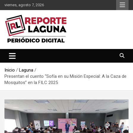
Saltar
viernes, agosto 7, 2026
al
contenido
Reporte Laguna Noticias
Reporte Laguna
Inicio
Laguna
Presentan el cuento “Sofía en su Misión Especial: A la Caza de
Mosquitos” en la FILC 2025