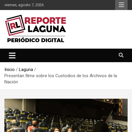
Saltar
viernes, agosto 7, 2026
al
contenido
Reporte Laguna Noticias
Reporte Laguna
Inicio
Laguna
Presentan filme sobre los Custodios de los Archivos de la
Nación