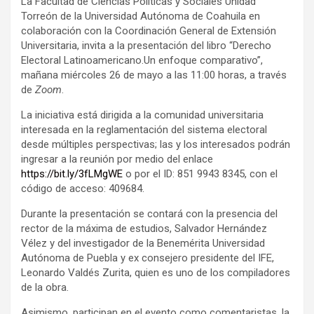
La Facultad de Ciencias Políticas y Sociales Unidad
Torreón de la Universidad Autónoma de Coahuila en
colaboración con la Coordinación General de Extensión
Universitaria, invita a la presentación del libro “Derecho
Electoral Latinoamericano.Un enfoque comparativo”,
mañana miércoles 26 de mayo a las 11:00 horas, a través
de
Zoom
.
La iniciativa está dirigida a la comunidad universitaria
interesada en la reglamentación del sistema electoral
desde múltiples perspectivas; las y los interesados podrán
ingresar a la reunión por medio del enlace
https://bit.ly/3fLMgWE
o por el ID: 851 9943 8345, con el
código de acceso: 409684.
Durante la presentación se contará con la presencia del
rector de la máxima de estudios, Salvador Hernández
Vélez y del investigador de la Benemérita Universidad
Autónoma de Puebla y ex consejero presidente del IFE,
Leonardo Valdés Zurita, quien es uno de los compiladores
de la obra.
Asimismo, participan en el evento como comentaristas, la