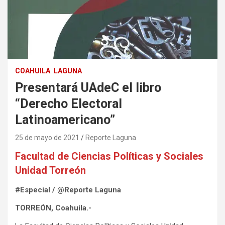
COAHUILA
LAGUNA
Presentará UAdeC el libro
“Derecho Electoral
Latinoamericano”
25 de mayo de 2021
Reporte Laguna
Facultad de Ciencias Políticas y Sociales
Unidad Torreón
#Especial / @Reporte Laguna
TORREÓN, Coahuila.-