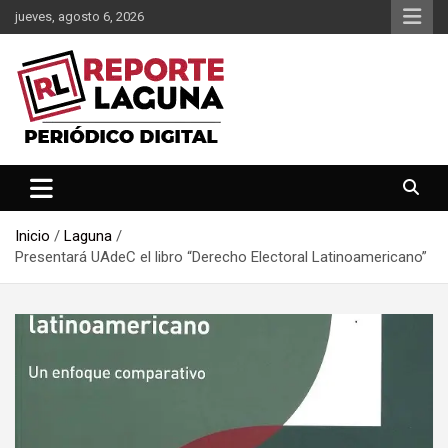
Saltar
jueves, agosto 6, 2026
al
contenido
Reporte Laguna Noticias
Reporte Laguna
Inicio
Laguna
Presentará UAdeC el libro “Derecho Electoral Latinoamericano”