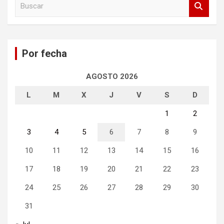
u
s
c
a
Por fecha
r
AGOSTO 2026
L
M
X
J
V
S
D
1
2
3
4
5
6
7
8
9
10
11
12
13
14
15
16
17
18
19
20
21
22
23
24
25
26
27
28
29
30
31