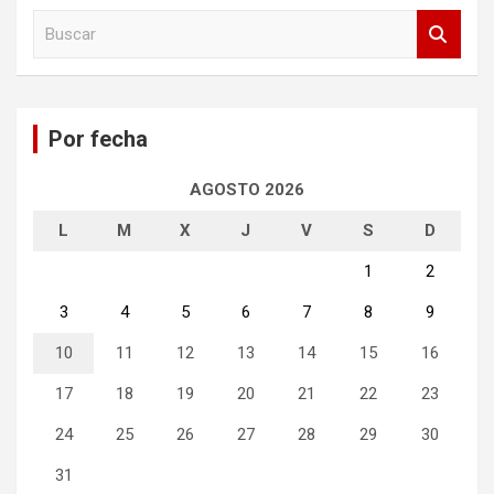
B
u
s
c
a
Por fecha
r
AGOSTO 2026
L
M
X
J
V
S
D
1
2
3
4
5
6
7
8
9
10
11
12
13
14
15
16
17
18
19
20
21
22
23
24
25
26
27
28
29
30
31