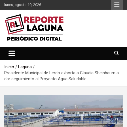
Saltar
lunes, agosto 10, 2026
al
contenido
Reporte Laguna Noticias
Reporte Laguna
Inicio
Laguna
Presidente Municipal de Lerdo exhorta a Claudia Sheinbaum a
dar seguimiento al Proyecto Agua Saludable