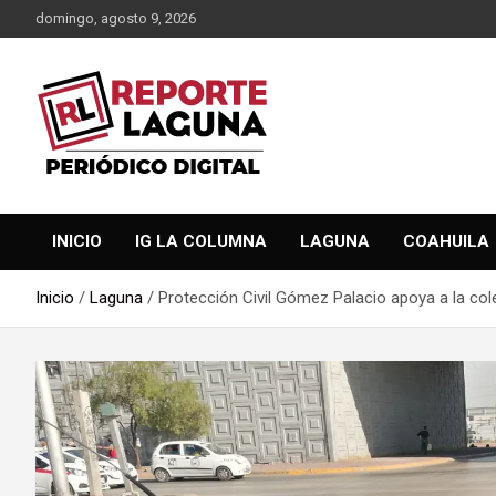
Saltar
domingo, agosto 9, 2026
al
contenido
Reporte Laguna Noticias
Reporte Laguna
INICIO
IG LA COLUMNA
LAGUNA
COAHUILA
Inicio
Laguna
Protección Civil Gómez Palacio apoya a la col