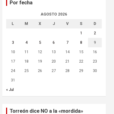
Por fecha
r
AGOSTO 2026
L
M
X
J
V
S
D
1
2
3
4
5
6
7
8
9
10
11
12
13
14
15
16
17
18
19
20
21
22
23
24
25
26
27
28
29
30
31
« Jul
Torreón dice NO a la «mordida»