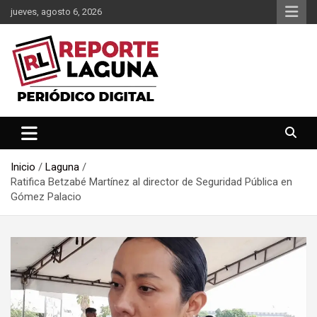
Saltar
jueves, agosto 6, 2026
al
contenido
Reporte Laguna Noticias
Reporte Laguna
Inicio
Laguna
Ratifica Betzabé Martínez al director de Seguridad Pública en
Gómez Palacio