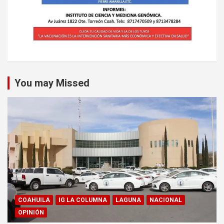
You may Missed
COAHUILA
IG LA COLUMNA
LAGUNA
NACIONAL
OPINIÓN