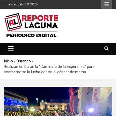
Saltar
lunes, agosto 10, 2026
al
contenido
Reporte Laguna Noticias
Reporte Laguna
Inicio
Durango
Realizan en Duran la “Caminata de la Esperanza” para
conmemorar la lucha contra el cáncer de mama