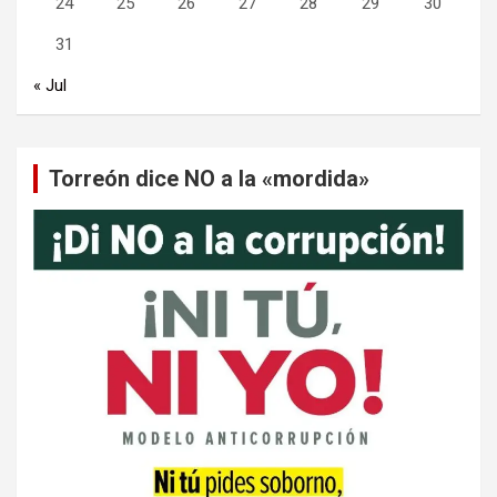
24
25
26
27
28
29
30
31
« Jul
Torreón dice NO a la «mordida»