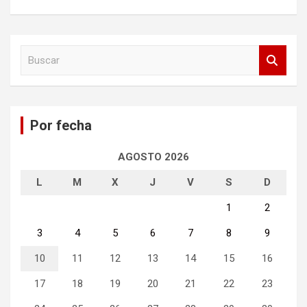
B
u
s
c
a
Por fecha
r
AGOSTO 2026
L
M
X
J
V
S
D
1
2
3
4
5
6
7
8
9
10
11
12
13
14
15
16
17
18
19
20
21
22
23