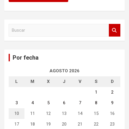
B
u
s
c
a
Por fecha
r
AGOSTO 2026
L
M
X
J
V
S
D
1
2
3
4
5
6
7
8
9
10
11
12
13
14
15
16
17
18
19
20
21
22
23