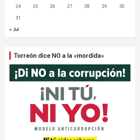
24
25
26
27
28
29
30
31
« Jul
Torreón dice NO a la «mordida»