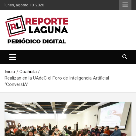
Saltar
lunes, agosto 10, 2026
al
contenido
Reporte Laguna Noticias
Reporte Laguna
Inicio
Coahuila
Realizan en la UAdeC el Foro de Inteligencia Artificial
“ConversIA”