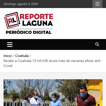
Saltar
domingo, agosto 9, 2026
al
contenido
Reporte Laguna Noticias
Reporte Laguna
Inicio
Coahuila
Recibe a Coahuila 13 mil 650 dosis más de vacunas pfizer anti-
Covid