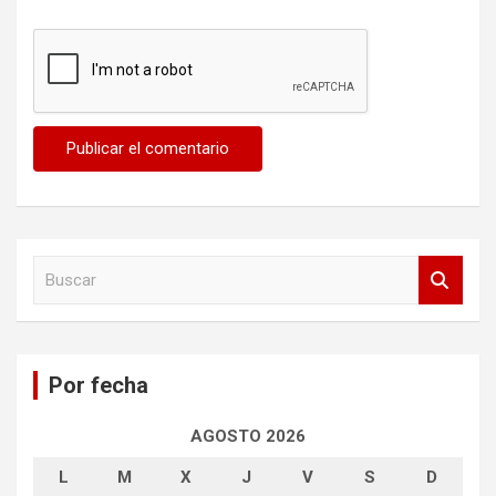
B
u
s
c
a
Por fecha
r
AGOSTO 2026
L
M
X
J
V
S
D