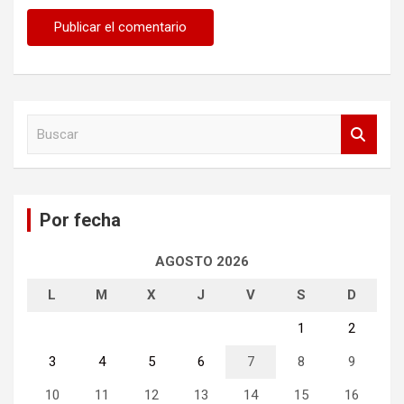
B
u
s
c
a
Por fecha
r
AGOSTO 2026
L
M
X
J
V
S
D
1
2
3
4
5
6
7
8
9
10
11
12
13
14
15
16