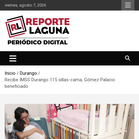
Saltar
viernes, agosto 7, 2026
al
contenido
Reporte Laguna Noticias
Reporte Laguna
Inicio
Durango
Recibe IMSS Durango 115 sillas-cama, Gómez Palacio
beneficiado