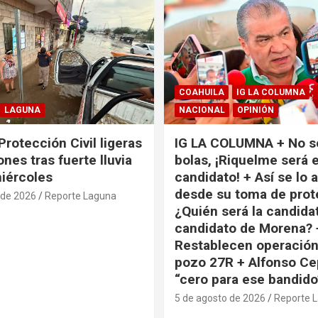
COAHUILA
IG LA COLUMNA
LAGUNA
NACIONAL
OPINIÓN
Protección Civil ligeras
IG LA COLUMNA + No s
nes tras fuerte lluvia
bolas, ¡Riquelme será e
miércoles
candidato! + Así se lo 
desde su toma de prot
 de 2026
Reporte Laguna
¿Quién será la candida
candidato de Morena? 
Restablecen operación
pozo 27R + Alfonso Ce
“cero para ese bandido
5 de agosto de 2026
Reporte 