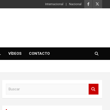
Internacional
Nacional
L
VÍDEOS
CONTACTO
B
u
s
c
a