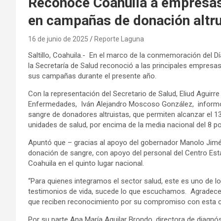
Reconoce Coahuila a empresas 
en campañas de donación altru
16 de junio de 2025
Reporte Laguna
Saltillo, Coahuila.- En el marco de la conmemoración del Dí
la Secretaría de Salud reconoció a las principales empresa
sus campañas durante el presente año.
Con la representación del Secretario de Salud, Eliud Aguirr
Enfermedades, Iván Alejandro Moscoso González, informó 
sangre de donadores altruistas, que permiten alcanzar el 13.
unidades de salud, por encima de la media nacional del 8 po
Apuntó que – gracias al apoyo del gobernador Manolo Jim
donación de sangre, con apoyo del personal del Centro Es
Coahuila en el quinto lugar nacional.
“Para quienes integramos el sector salud, este es uno de 
testimonios de vida, sucede lo que escuchamos. Agradece
que reciben reconocimiento por su compromiso con esta c
Por su parte Ana María Aguilar Brondo, directora de diagnós