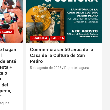
LAGUNA
COAHUILA
LAGUNA
e hagan
Conmemorarán 50 años de la
l
Casa de la Cultura de San
adelanté
Pedro
esta +
5 de agosto de 2026
Reporte Laguna
ta o
+
 del
peda,
”
Laguna