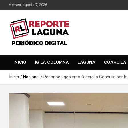
Saltar
viernes, agosto 7, 2026
al
contenido
Reporte Laguna Noticias
Reporte Laguna
INICIO
IG LA COLUMNA
LAGUNA
COAHUILA
Inicio
Nacional
Reconoce gobierno federal a Coahuila por lo