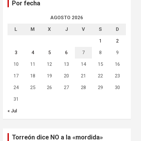
Por fecha
r
AGOSTO 2026
L
M
X
J
V
S
D
1
2
3
4
5
6
7
8
9
10
11
12
13
14
15
16
17
18
19
20
21
22
23
24
25
26
27
28
29
30
31
« Jul
Torreón dice NO a la «mordida»