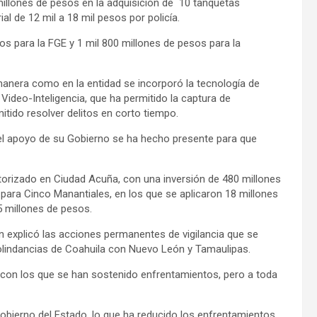
llones de pesos en la adquisición de 10 tanquetas
al de 12 mil a 18 mil pesos por policía.
os para la FGE y 1 mil 800 millones de pesos para la
 manera como en la entidad se incorporó la tecnología de
Video-Inteligencia, que ha permitido la captura de
itido resolver delitos en corto tiempo.
 el apoyo de su Gobierno se ha hecho presente para que
orizado en Ciudad Acuña, con una inversión de 480 millones
 para Cinco Manantiales, en los que se aplicaron 18 millones
5 millones de pesos.
én explicó las acciones permanentes de vigilancia que se
colindancias de Coahuila con Nuevo León y Tamaulipas.
, con los que se han sostenido enfrentamientos, pero a toda
Gobierno del Estado, lo que ha reducido los enfrentamientos