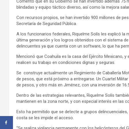
Comentó que en su Gobierno se han invertido además 75 mi
blindadas y equipo táctico diverso, así como la mejora salari
Con recursos propios, se han invertido 900 millones de pes
Secretaría de Seguridad Pública.
A los funcionarios federales, Riquelme Solís les explicó la
última generación y los logros obtenidos con el sistema de 
delincuentes ya que cuenta con un software, lo que ha perm
Mencionó que Coahuila es la casa del Ejército Mexicano, y
realicen su trabajo en condiciones dignas y seguras.
Se construye actualmente un Regimiento de Caballería Mot
de pesos, que está próximo a entregarse. Un Cuartel Militar
de pesos, y otro más en Jiménez, con una inversión de 16.
Dentro de las estrategias relevantes, Riquelme Solís tambi
mantienen en la zona norte, y con especial interés en las 
Esto ha permitido que se detecte a grupos delincuenciales
costa se les impide el acceso.
“Se realiza vigilancia permanente con los helicópteros del 