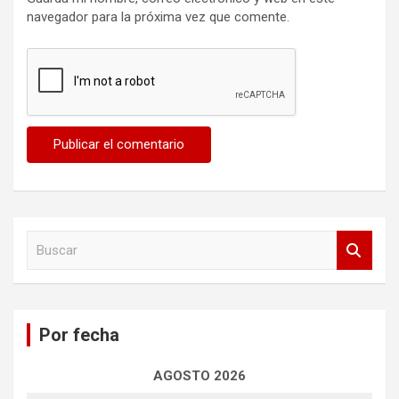
navegador para la próxima vez que comente.
B
u
s
c
a
Por fecha
r
AGOSTO 2026