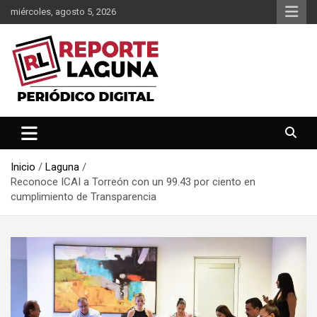
Saltar
miércoles, agosto 5, 2026
al
contenido
Reporte Laguna Noticias
Reporte Laguna
Inicio
Laguna
Reconoce ICAI a Torreón con un 99.43 por ciento en
cumplimiento de Transparencia