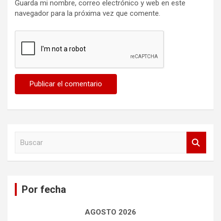
Guarda mi nombre, correo electrónico y web en este
navegador para la próxima vez que comente.
B
u
s
c
a
Por fecha
r
AGOSTO 2026