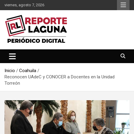
Saltar
viernes, agosto 7, 2026
al
contenido
Reporte Laguna Noticias
Reporte Laguna
Inicio
Coahuila
Reconocen UAdeC y CONOCER a Docentes en la Unidad
Torreón