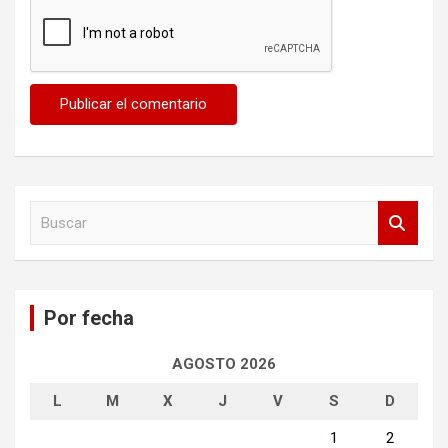
B
u
s
c
a
Por fecha
r
AGOSTO 2026
L
M
X
J
V
S
D
1
2