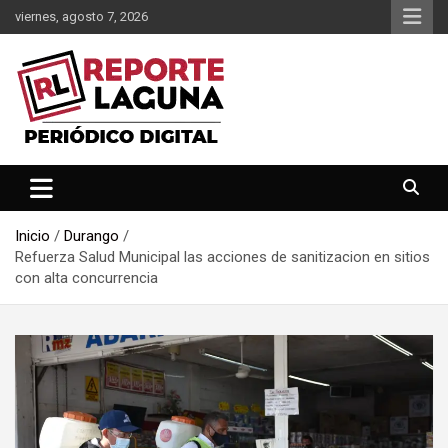
Saltar
viernes, agosto 7, 2026
al
contenido
Reporte Laguna Noticias
Reporte Laguna
Inicio
Durango
Refuerza Salud Municipal las acciones de sanitizacion en sitios
con alta concurrencia