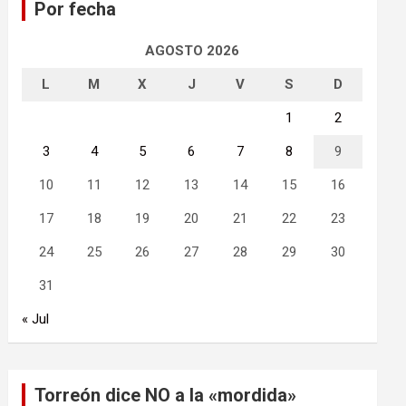
Por fecha
r
AGOSTO 2026
L
M
X
J
V
S
D
1
2
3
4
5
6
7
8
9
10
11
12
13
14
15
16
17
18
19
20
21
22
23
24
25
26
27
28
29
30
31
« Jul
Torreón dice NO a la «mordida»