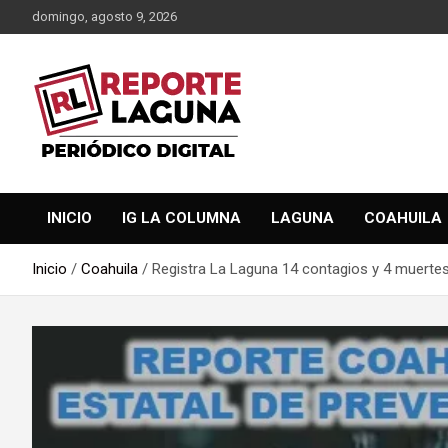
Saltar
domingo, agosto 9, 2026
al
contenido
Reporte Laguna Noticias
Reporte Laguna
INICIO
IG LA COLUMNA
LAGUNA
COAHUILA
Inicio
Coahuila
Registra La Laguna 14 contagios y 4 muerte