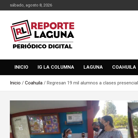
Saltar
sábado, agosto 8, 2026
al
contenido
Reporte Laguna Noticias
Reporte Laguna
INICIO
IG LA COLUMNA
LAGUNA
COAHUILA
Inicio
Coahuila
Regresan 19 mil alumnos a clases presencia