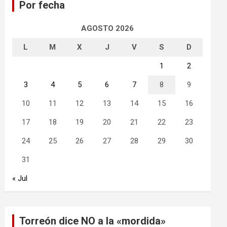
Por fecha
r
AGOSTO 2026
L
M
X
J
V
S
D
1
2
3
4
5
6
7
8
9
10
11
12
13
14
15
16
17
18
19
20
21
22
23
24
25
26
27
28
29
30
31
« Jul
Torreón dice NO a la «mordida»