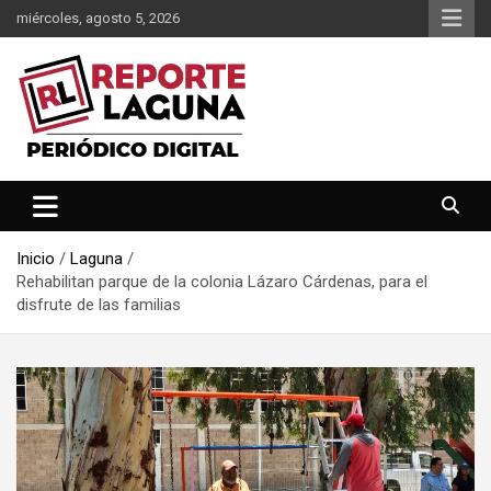
Saltar
miércoles, agosto 5, 2026
al
contenido
Reporte Laguna Noticias
Reporte Laguna
Inicio
Laguna
Rehabilitan parque de la colonia Lázaro Cárdenas, para el
disfrute de las familias