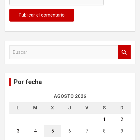
B
u
s
c
a
Por fecha
r
AGOSTO 2026
L
M
X
J
V
S
D
1
2
3
4
5
6
7
8
9