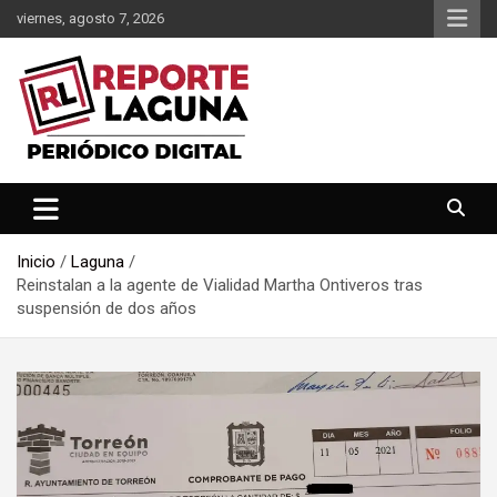
Saltar
viernes, agosto 7, 2026
al
contenido
Reporte Laguna Noticias
Reporte Laguna
Inicio
Laguna
Reinstalan a la agente de Vialidad Martha Ontiveros tras
suspensión de dos años