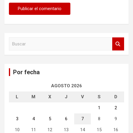
B
u
s
c
a
Por fecha
r
AGOSTO 2026
L
M
X
J
V
S
D
1
2
3
4
5
6
7
8
9
10
11
12
13
14
15
16