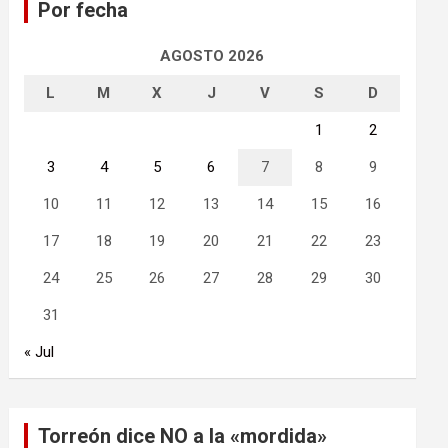
Por fecha
r
AGOSTO 2026
L
M
X
J
V
S
D
1
2
3
4
5
6
7
8
9
10
11
12
13
14
15
16
17
18
19
20
21
22
23
24
25
26
27
28
29
30
31
« Jul
Torreón dice NO a la «mordida»