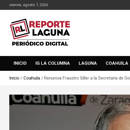
Saltar
viernes, agosto 7, 2026
al
contenido
Reporte Laguna Noticias
Reporte Laguna
INICIO
IG LA COLUMNA
LAGUNA
COAHUILA
Inicio
Coahuila
Renuncia Fraustro Siller a la Secretaría de G