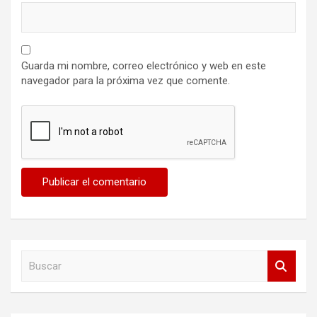
Guarda mi nombre, correo electrónico y web en este
navegador para la próxima vez que comente.
B
u
s
c
a