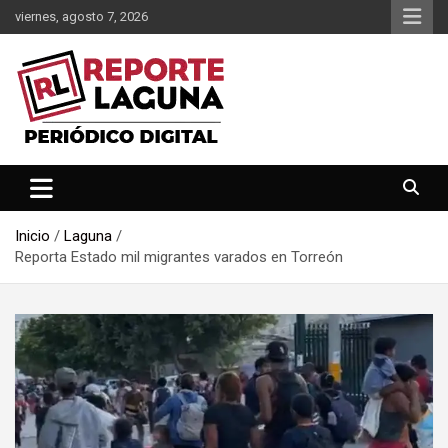
Saltar
viernes, agosto 7, 2026
al
contenido
Reporte Laguna Noticias
Reporte Laguna
Inicio
Laguna
Reporta Estado mil migrantes varados en Torreón