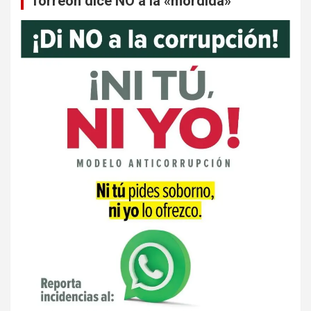
Torreón dice NO a la «mordida»