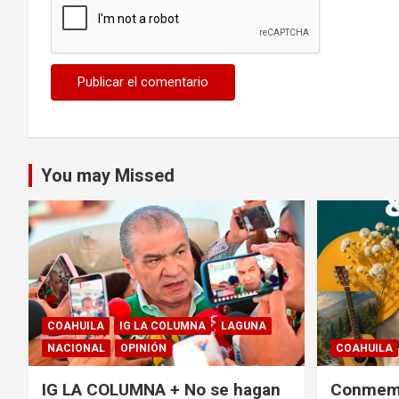
You may Missed
COAHUILA
IG LA COLUMNA
LAGUNA
NACIONAL
OPINIÓN
COAHUILA
IG LA COLUMNA + No se hagan
Conmemo