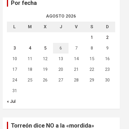
Por fecha
r
AGOSTO 2026
L
M
X
J
V
S
D
1
2
3
4
5
6
7
8
9
10
11
12
13
14
15
16
17
18
19
20
21
22
23
24
25
26
27
28
29
30
31
« Jul
Torreón dice NO a la «mordida»