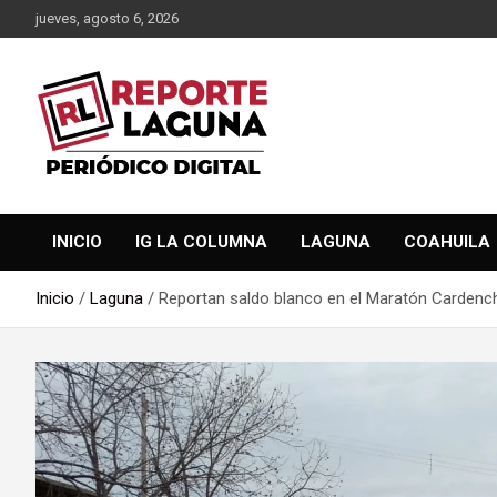
Saltar
jueves, agosto 6, 2026
al
contenido
Reporte Laguna Noticias
Reporte Laguna
INICIO
IG LA COLUMNA
LAGUNA
COAHUILA
Inicio
Laguna
Reportan saldo blanco en el Maratón Cardenc