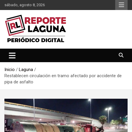
Saltar
sábado, agosto 8, 2026
al
contenido
Reporte Laguna Noticias
Reporte Laguna
Inicio
Laguna
Restablecen circulación en tramo afectado por accidente de
pipa de asfalto