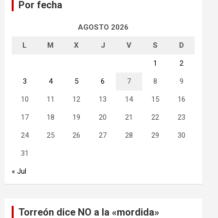
Por fecha
r
AGOSTO 2026
L
M
X
J
V
S
D
1
2
3
4
5
6
7
8
9
10
11
12
13
14
15
16
17
18
19
20
21
22
23
24
25
26
27
28
29
30
31
« Jul
Torreón dice NO a la «mordida»