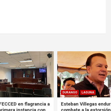
DURANGO
LAGUNA
FECCED en flagrancia a
Esteban Villegas endu
primera instancia con
combate a la extorsión