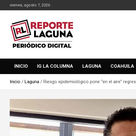
Saltar
viernes, agosto 7, 2026
al
contenido
Reporte Laguna Noticias
Reporte Laguna
INICIO
IG LA COLUMNA
LAGUNA
COAHUILA
Inicio
Laguna
Riesgo epidemiológico pone “en el aire” regres