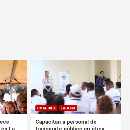
COAHUILA
LAGUNA
rece
Capacitan a personal de
 en La
transporte público en ética,