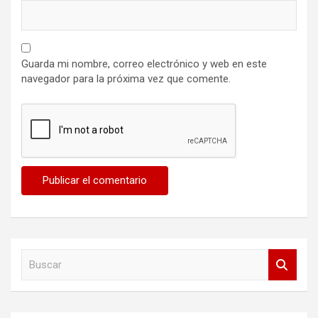
Guarda mi nombre, correo electrónico y web en este
navegador para la próxima vez que comente.
B
u
s
c
a