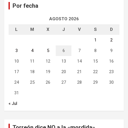
Por fecha
r
AGOSTO 2026
L
M
X
J
V
S
D
1
2
3
4
5
6
7
8
9
10
11
12
13
14
15
16
17
18
19
20
21
22
23
24
25
26
27
28
29
30
31
« Jul
Torreón dice NO a la «mordida»