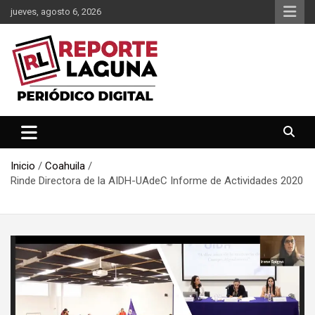
Saltar
jueves, agosto 6, 2026
al
contenido
Reporte Laguna Noticias
Reporte Laguna
Inicio
Coahuila
Rinde Directora de la AIDH-UAdeC Informe de Actividades 2020