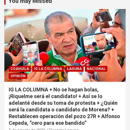
You may Missed
COAHUILA
IG LA COLUMNA
LAGUNA
NACIONAL
OPINIÓN
IG LA COLUMNA + No se hagan bolas,
¡Riquelme será el candidato! + Así se lo
adelanté desde su toma de protesta + ¿Quién
será la candidata o candidato de Morena? +
Restablecen operación del pozo 27R + Alfonso
Cepeda, “cero para ese bandido”