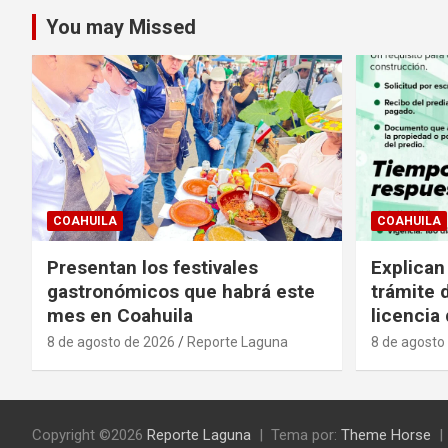
You may Missed
COAHUILA
COAHUILA
Presentan los festivales
Explican
gastronómicos que habrá este
trámite 
mes en Coahuila
licencia
8 de agosto de 2026
Reporte Laguna
8 de agosto
Copyright ©2026
Reporte Laguna
Tema por:
Theme Horse