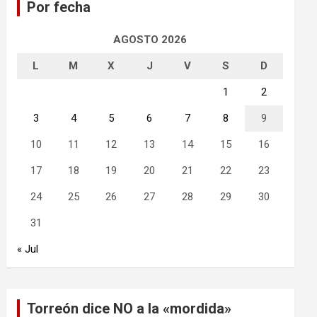
Por fecha
r
AGOSTO 2026
L
M
X
J
V
S
D
1
2
3
4
5
6
7
8
9
10
11
12
13
14
15
16
17
18
19
20
21
22
23
24
25
26
27
28
29
30
31
« Jul
Torreón dice NO a la «mordida»