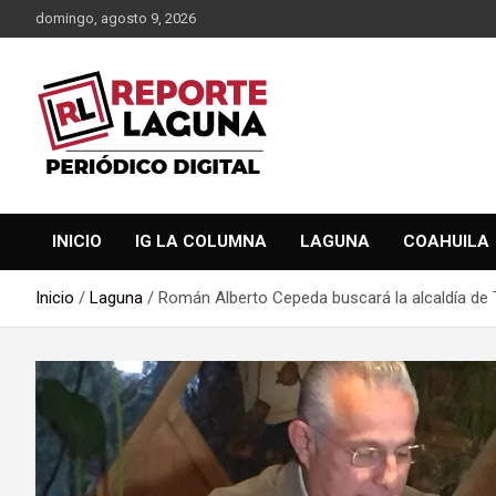
Saltar
domingo, agosto 9, 2026
al
contenido
Reporte Laguna Noticias
Reporte Laguna
INICIO
IG LA COLUMNA
LAGUNA
COAHUILA
Inicio
Laguna
Román Alberto Cepeda buscará la alcaldía de