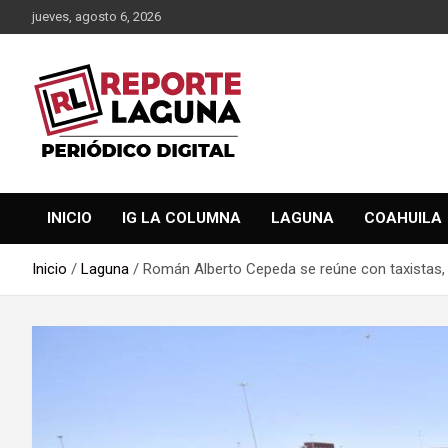
Saltar
jueves, agosto 6, 2026
al
contenido
Reporte Laguna Noticias
Reporte Laguna
INICIO
IG LA COLUMNA
LAGUNA
COAHUILA
Inicio
Laguna
Román Alberto Cepeda se reúne con taxistas, t