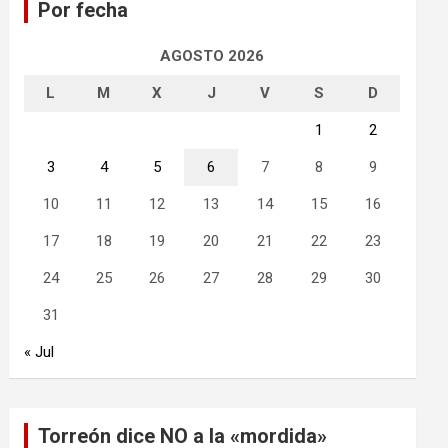
Por fecha
r
AGOSTO 2026
L
M
X
J
V
S
D
1
2
3
4
5
6
7
8
9
10
11
12
13
14
15
16
17
18
19
20
21
22
23
24
25
26
27
28
29
30
31
« Jul
Torreón dice NO a la «mordida»