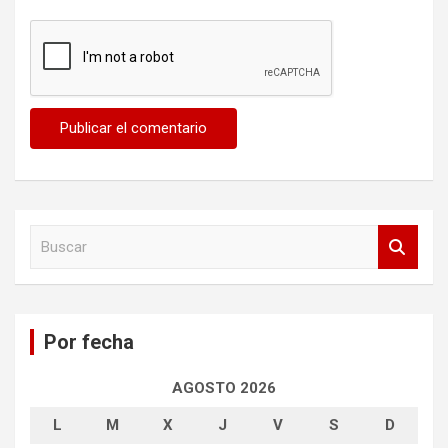
B
u
s
c
a
Por fecha
r
AGOSTO 2026
L
M
X
J
V
S
D