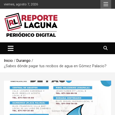
Saltar
viernes, agosto 7, 2026
al
contenido
Reporte Laguna Noticias
Reporte Laguna
Inicio
Durango
¿Sabes dónde pagar tus recibos de agua en Gómez Palacio?