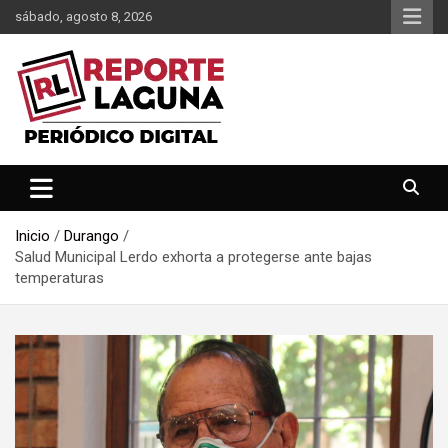
Saltar
sábado, agosto 8, 2026
al
contenido
Reporte Laguna Noticias
Reporte Laguna
Inicio
Durango
Salud Municipal Lerdo exhorta a protegerse ante bajas
temperaturas