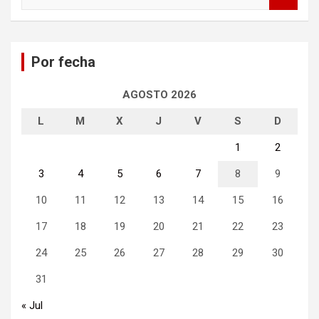
u
s
c
a
Por fecha
r
AGOSTO 2026
L
M
X
J
V
S
D
1
2
3
4
5
6
7
8
9
10
11
12
13
14
15
16
17
18
19
20
21
22
23
24
25
26
27
28
29
30
31
« Jul