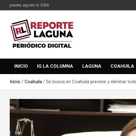
Saltar
jueves, agosto 6, 2026
al
contenido
Reporte Laguna Noticias
Reporte Laguna
INICIO
IG LA COLUMNA
LAGUNA
COAHUILA
Inicio
Coahuila
Se busca en Coahuila prevenir y eliminar tod