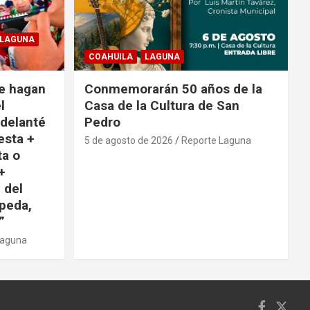
LAGUNA
COAHUILA
LAGUNA
e hagan
Conmemorarán 50 años de la
l
Casa de la Cultura de San
adelanté
Pedro
esta +
5 de agosto de 2026
Reporte Laguna
ta o
+
 del
peda,
”
Laguna