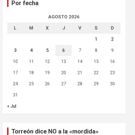
Por fecha
r
AGOSTO 2026
L
M
X
J
V
S
D
1
2
3
4
5
6
7
8
9
10
11
12
13
14
15
16
17
18
19
20
21
22
23
24
25
26
27
28
29
30
31
« Jul
Torreón dice NO a la «mordida»