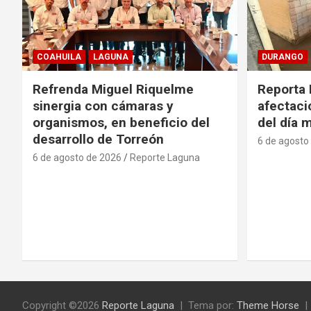
COAHUILA
LAGUNA
DURANGO
Refrenda Miguel Riquelme
Reporta 
sinergia con cámaras y
afectacio
organismos, en beneficio del
del día 
desarrollo de Torreón
6 de agosto
6 de agosto de 2026
Reporte Laguna
Copyright ©2026
Reporte Laguna
Tema por:
Theme Horse