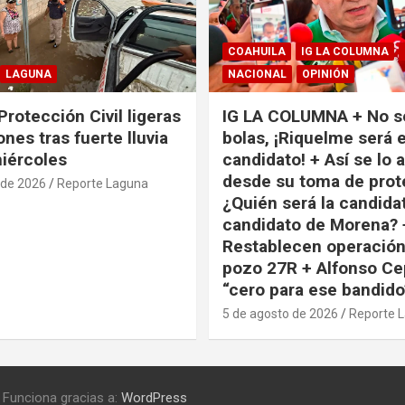
COAHUILA
IG LA COLUMNA
LAGUNA
NACIONAL
OPINIÓN
Protección Civil ligeras
IG LA COLUMNA + No s
nes tras fuerte lluvia
bolas, ¡Riquelme será e
miércoles
candidato! + Así se lo 
desde su toma de prot
 de 2026
Reporte Laguna
¿Quién será la candida
candidato de Morena? 
Restablecen operación
pozo 27R + Alfonso Ce
“cero para ese bandido
5 de agosto de 2026
Reporte 
Funciona gracias a:
WordPress