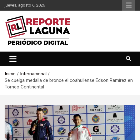
Saltar
jueves, agosto 6, 2026
al
contenido
Reporte Laguna Noticias
Reporte Laguna
Inicio
Internacional
Se cuelga medalla de bronce el coahuilense Edson Ramírez en
Torneo Continental