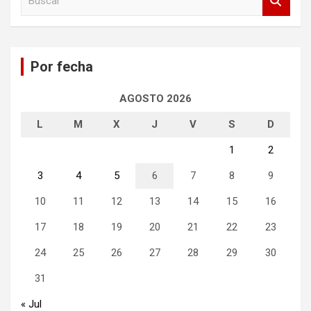
u
s
c
a
Por fecha
r
AGOSTO 2026
L
M
X
J
V
S
D
1
2
3
4
5
6
7
8
9
10
11
12
13
14
15
16
17
18
19
20
21
22
23
24
25
26
27
28
29
30
31
« Jul