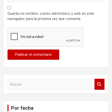
Guarda mi nombre, correo electrónico y web en este
navegador para la próxima vez que comente.
B
u
s
c
a
Por fecha
r