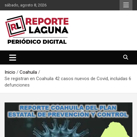
Saltar
sábado, agosto 8, 2026
al
contenido
Reporte Laguna Noticias
Reporte Laguna
Inicio
Coahuila
Se registran en Coahuila 42 casos nuevos de Covid, incluidas 6
defunciones