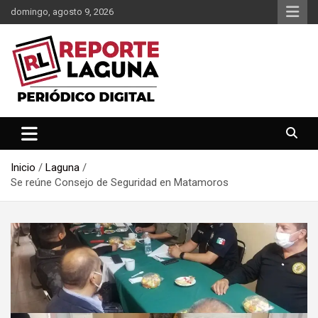
Saltar
domingo, agosto 9, 2026
al
contenido
Reporte Laguna Noticias
Reporte Laguna
Inicio
Laguna
Se reúne Consejo de Seguridad en Matamoros