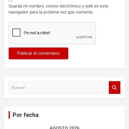
Guarda mi nombre, correo electrónico y web en este
navegador para la próxima vez que comente.
B
u
s
c
a
Por fecha
r
AGOSTO 2026