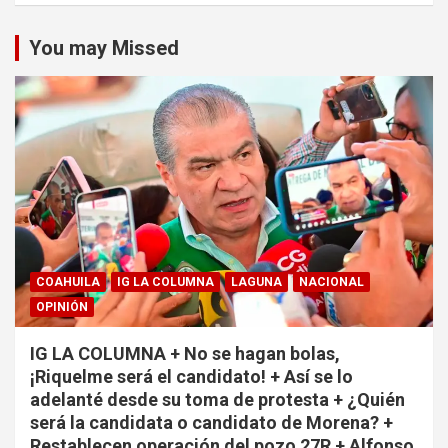
You may Missed
COAHUILA
IG LA COLUMNA
LAGUNA
NACIONAL
OPINIÓN
IG LA COLUMNA + No se hagan bolas,
¡Riquelme será el candidato! + Así se lo
adelanté desde su toma de protesta + ¿Quién
será la candidata o candidato de Morena? +
Restablecen operación del pozo 27R + Alfonso