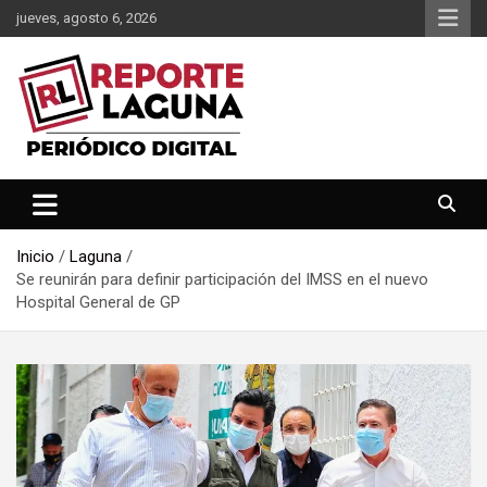
Saltar
jueves, agosto 6, 2026
al
contenido
Reporte Laguna Noticias
Reporte Laguna
Inicio
Laguna
Se reunirán para definir participación del IMSS en el nuevo
Hospital General de GP