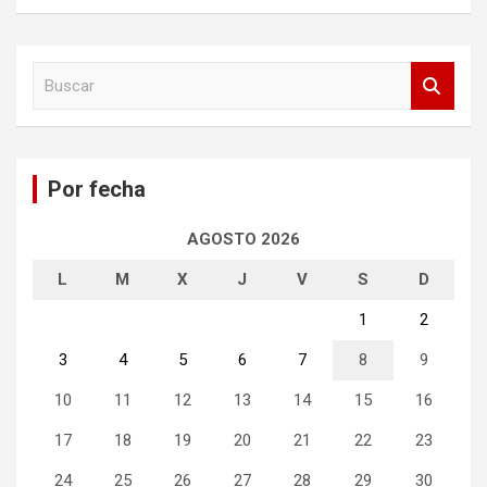
B
u
s
c
a
Por fecha
r
AGOSTO 2026
L
M
X
J
V
S
D
1
2
3
4
5
6
7
8
9
10
11
12
13
14
15
16
17
18
19
20
21
22
23
24
25
26
27
28
29
30