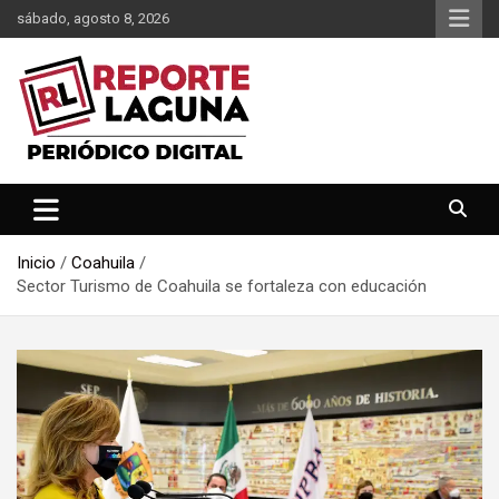
Saltar
sábado, agosto 8, 2026
al
contenido
Reporte Laguna Noticias
Reporte Laguna
Inicio
Coahuila
Sector Turismo de Coahuila se fortaleza con educación