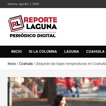
Saltar
viernes, agosto 7, 2026
al
contenido
Reporte Laguna Noticias
Reporte Laguna
INICIO
IG LA COLUMNA
LAGUNA
COAHUILA
Inicio
Coahuila
¡Seguirán las bajas temperaturas en Coahuila