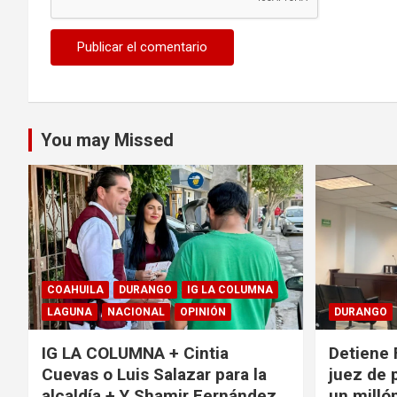
You may Missed
COAHUILA
DURANGO
IG LA COLUMNA
LAGUNA
NACIONAL
OPINIÓN
DURANGO
IG LA COLUMNA + Cintia
Detiene 
Cuevas o Luis Salazar para la
juez de 
alcaldía + Y Shamir Fernández
un milló