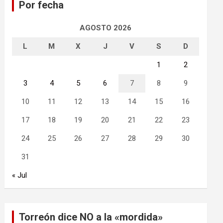
Por fecha
r
AGOSTO 2026
L
M
X
J
V
S
D
1
2
3
4
5
6
7
8
9
10
11
12
13
14
15
16
17
18
19
20
21
22
23
24
25
26
27
28
29
30
31
« Jul
Torreón dice NO a la «mordida»