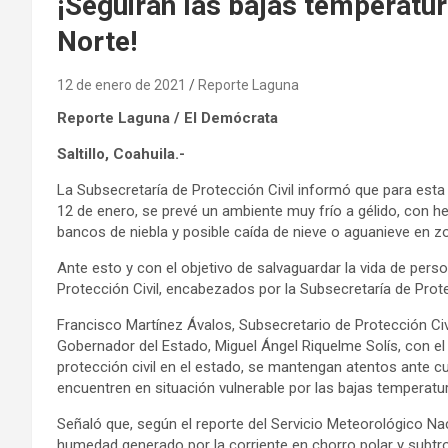
¡Seguirán las bajas temperatur
Norte!
12 de enero de 2021
Reporte Laguna
Reporte Laguna / El Demócrata
Saltillo, Coahuila.-
La Subsecretaría de Protección Civil informó que para est
12 de enero, se prevé un ambiente muy frío a gélido, con he
bancos de niebla y posible caída de nieve o aguanieve en z
Ante esto y con el objetivo de salvaguardar la vida de perso
Protección Civil, encabezados por la Subsecretaría de Protec
Francisco Martínez Ávalos, Subsecretario de Protección Civil
Gobernador del Estado, Miguel Ángel Riquelme Solís, con el
protección civil en el estado, se mantengan atentos ante c
encuentren en situación vulnerable por las bajas temperatu
Señaló que, según el reporte del Servicio Meteorológico Nac
humedad generado por la corriente en chorro polar y subtro