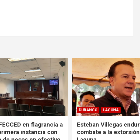
DURANGO
LAGUNA
FECCED en flagrancia a
Esteban Villegas endu
primera instancia con
combate a la extorsión
n de pesos en efectivo
Laguna