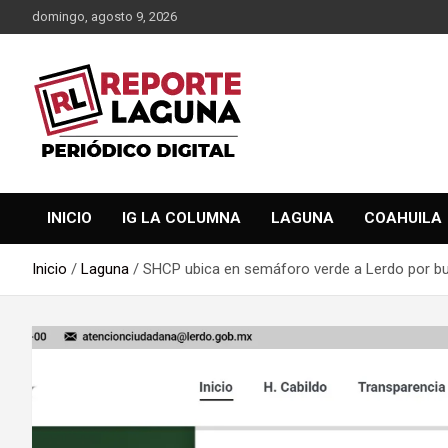
Saltar
domingo, agosto 9, 2026
al
contenido
Reporte Laguna Noticias
Reporte Laguna
INICIO
IG LA COLUMNA
LAGUNA
COAHUILA
Inicio
Laguna
SHCP ubica en semáforo verde a Lerdo por bu