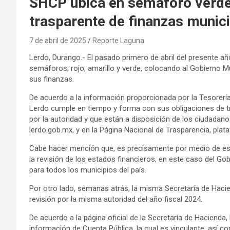
SHCP ubica en semáforo verde
trasparente de finanzas munic
7 de abril de 2025
Reporte Laguna
Lerdo, Durango.- El pasado primero de abril del presente año
semáforos; rojo, amarillo y verde, colocando al Gobierno Mu
sus finanzas.
De acuerdo a la información proporcionada por la Tesorerí
Lerdo cumple en tiempo y forma con sus obligaciones de tra
por la autoridad y que están a disposición de los ciudadanos
lerdo.gob.mx, y en la Página Nacional de Trasparencia, pla
Cabe hacer mención que, es precisamente por medio de est
la revisión de los estados financieros, en este caso del Go
para todos los municipios del país.
Por otro lado, semanas atrás, la misma Secretaría de Hacie
revisión por la misma autoridad del año fiscal 2024.
De acuerdo a la página oficial de la Secretaría de Hacienda,
información de Cuenta Pública, la cual es vinculante, así c