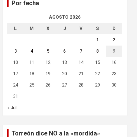
Por fecha
r
AGOSTO 2026
L
M
X
J
V
S
D
1
2
3
4
5
6
7
8
9
10
11
12
13
14
15
16
17
18
19
20
21
22
23
24
25
26
27
28
29
30
31
« Jul
Torreón dice NO a la «mordida»