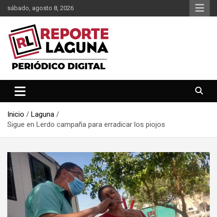
Saltar
sábado, agosto 8, 2026
al
contenido
Reporte Laguna Noticias
Reporte Laguna
Inicio
Laguna
Sigue en Lerdo campaña para erradicar los piojos