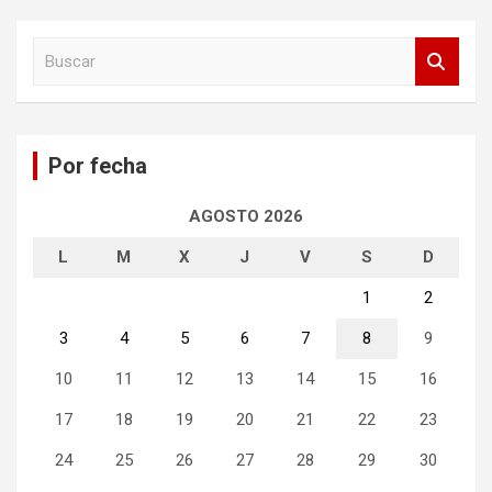
B
u
s
c
a
Por fecha
r
AGOSTO 2026
L
M
X
J
V
S
D
1
2
3
4
5
6
7
8
9
10
11
12
13
14
15
16
17
18
19
20
21
22
23
24
25
26
27
28
29
30