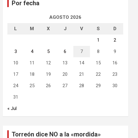
Por fecha
r
AGOSTO 2026
L
M
X
J
V
S
D
1
2
3
4
5
6
7
8
9
10
11
12
13
14
15
16
17
18
19
20
21
22
23
24
25
26
27
28
29
30
31
« Jul
Torreón dice NO a la «mordida»