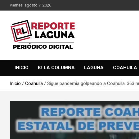
Saltar
viernes, agosto 7, 2026
al
contenido
Reporte Laguna Noticias
Reporte Laguna
INICIO
IG LA COLUMNA
LAGUNA
COAHUILA
Inicio
Coahuila
Sigue pandemia golpeando a Coahuila; 363 