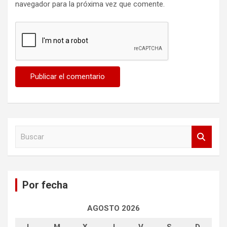
navegador para la próxima vez que comente.
B
u
s
c
a
Por fecha
r
AGOSTO 2026
L
M
X
J
V
S
D