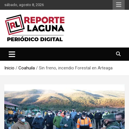
Saltar
sábado, agosto 8, 2026
al
contenido
Reporte Laguna Noticias
Reporte Laguna
Inicio
Coahuila
Sin freno, incendio Forestal en Arteaga