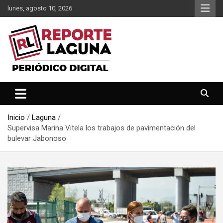
Saltar
lunes, agosto 10, 2026
al
contenido
Reporte Laguna Noticias
Reporte Laguna
Inicio
Laguna
Supervisa Marina Vitela los trabajos de pavimentación del
bulevar Jabonoso