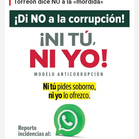
Torreón dice NO a la «mordida»